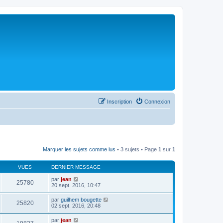
Inscription
Connexion
Marquer les sujets comme lus
• 3 sujets • Page
1
sur
1
VUES
DERNIER MESSAGE
par
jean
25780
20 sept. 2016, 10:47
par
guilhem bougette
25820
02 sept. 2016, 20:48
par
jean