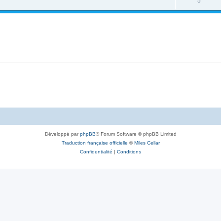
5
Développé par
phpBB
® Forum Software © phpBB Limited
Traduction française officielle
©
Miles Cellar
Confidentialité
|
Conditions