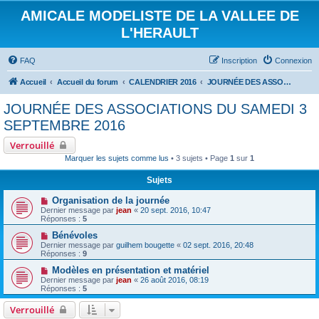
AMICALE MODELISTE DE LA VALLEE DE
L'HERAULT
FAQ
Inscription
Connexion
Accueil
Accueil du forum
CALENDRIER 2016
JOURNÉE DES ASSOCIATIONS DU SAMEDI 3 SEPTEMBRE 2016
JOURNÉE DES ASSOCIATIONS DU SAMEDI 3
SEPTEMBRE 2016
Verrouillé
Marquer les sujets comme lus
• 3 sujets • Page
1
sur
1
Sujets
Organisation de la journée
Dernier message par
jean
«
20 sept. 2016, 10:47
Réponses :
5
Bénévoles
Dernier message par
guilhem bougette
«
02 sept. 2016, 20:48
Réponses :
9
Modèles en présentation et matériel
Dernier message par
jean
«
26 août 2016, 08:19
Réponses :
5
Verrouillé