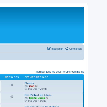
Inscription
Connexion
Marquer tous les sous-forums comme lus
MESSAGES
DERNIER MESSAGE
Photos
8
C
par
jean
o
01 mai 2017, 21:48
n
s
Re: S'il faut un bilan...
43
u
C
par
Michel Jugie
l
o
04 mai 2017, 09:11
t
n
e
s