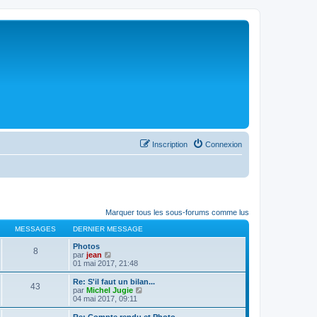
Inscription
Connexion
Marquer tous les sous-forums comme lus
MESSAGES
DERNIER MESSAGE
Photos
8
C
par
jean
o
01 mai 2017, 21:48
n
s
Re: S'il faut un bilan...
43
u
C
par
Michel Jugie
l
o
04 mai 2017, 09:11
t
n
e
s