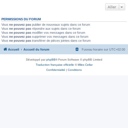
Aller
PERMISSIONS DU FORUM
Vous
ne pouvez pas
publier de nouveaux sujets dans ce forum
Vous
ne pouvez pas
répondre aux sujets dans ce forum
Vous
ne pouvez pas
modifier vos messages dans ce forum
Vous
ne pouvez pas
supprimer vos messages dans ce forum
Vous
ne pouvez pas
transférer de pièces jointes dans ce forum
Accueil
Accueil du forum
Fuseau horaire sur
UTC+02:00
Développé par
phpBB
® Forum Software © phpBB Limited
Traduction française officielle
©
Miles Cellar
Confidentialité
|
Conditions