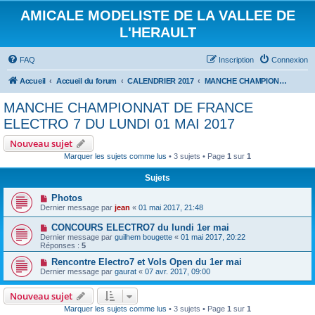
AMICALE MODELISTE DE LA VALLEE DE
L'HERAULT
FAQ
Inscription
Connexion
Accueil
Accueil du forum
CALENDRIER 2017
MANCHE CHAMPIONNAT DE FRANCE ELECTRO 7 DU LUNDI 01 MAI 2017
MANCHE CHAMPIONNAT DE FRANCE
ELECTRO 7 DU LUNDI 01 MAI 2017
Nouveau sujet
Marquer les sujets comme lus
• 3 sujets • Page
1
sur
1
Sujets
Photos
Dernier message par
jean
«
01 mai 2017, 21:48
CONCOURS ELECTRO7 du lundi 1er mai
Dernier message par
guilhem bougette
«
01 mai 2017, 20:22
Réponses :
5
Rencontre Electro7 et Vols Open du 1er mai
Dernier message par
gaurat
«
07 avr. 2017, 09:00
Nouveau sujet
Marquer les sujets comme lus
• 3 sujets • Page
1
sur
1