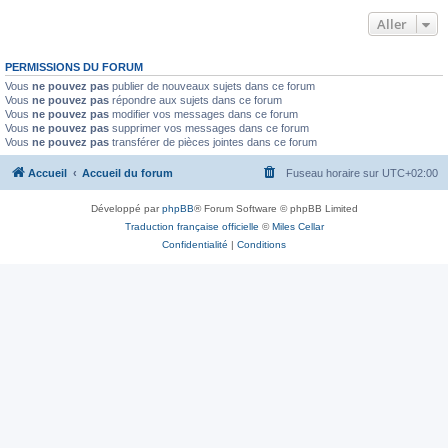
Aller
PERMISSIONS DU FORUM
Vous
ne pouvez pas
publier de nouveaux sujets dans ce forum
Vous
ne pouvez pas
répondre aux sujets dans ce forum
Vous
ne pouvez pas
modifier vos messages dans ce forum
Vous
ne pouvez pas
supprimer vos messages dans ce forum
Vous
ne pouvez pas
transférer de pièces jointes dans ce forum
Accueil
Accueil du forum
Fuseau horaire sur
UTC+02:00
Développé par
phpBB
® Forum Software © phpBB Limited
Traduction française officielle
©
Miles Cellar
Confidentialité
|
Conditions