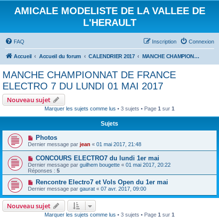
AMICALE MODELISTE DE LA VALLEE DE
L'HERAULT
FAQ
Inscription
Connexion
Accueil
Accueil du forum
CALENDRIER 2017
MANCHE CHAMPIONNAT DE FRANCE ELECTRO 7 DU LUNDI 01 MAI 2017
MANCHE CHAMPIONNAT DE FRANCE
ELECTRO 7 DU LUNDI 01 MAI 2017
Nouveau sujet
Marquer les sujets comme lus
• 3 sujets • Page
1
sur
1
Sujets
Photos
Dernier message par
jean
«
01 mai 2017, 21:48
CONCOURS ELECTRO7 du lundi 1er mai
Dernier message par
guilhem bougette
«
01 mai 2017, 20:22
Réponses :
5
Rencontre Electro7 et Vols Open du 1er mai
Dernier message par
gaurat
«
07 avr. 2017, 09:00
Nouveau sujet
Marquer les sujets comme lus
• 3 sujets • Page
1
sur
1