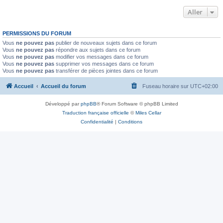
Aller
PERMISSIONS DU FORUM
Vous
ne pouvez pas
publier de nouveaux sujets dans ce forum
Vous
ne pouvez pas
répondre aux sujets dans ce forum
Vous
ne pouvez pas
modifier vos messages dans ce forum
Vous
ne pouvez pas
supprimer vos messages dans ce forum
Vous
ne pouvez pas
transférer de pièces jointes dans ce forum
Accueil
Accueil du forum
Fuseau horaire sur
UTC+02:00
Développé par
phpBB
® Forum Software © phpBB Limited
Traduction française officielle
©
Miles Cellar
Confidentialité
|
Conditions