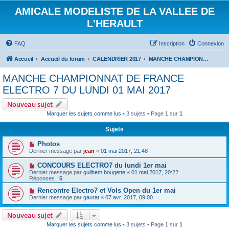
AMICALE MODELISTE DE LA VALLEE DE
L'HERAULT
FAQ
Inscription
Connexion
Accueil
Accueil du forum
CALENDRIER 2017
MANCHE CHAMPIONNAT DE FRANCE ELECTRO 7 DU LUNDI 01 MAI 2017
MANCHE CHAMPIONNAT DE FRANCE
ELECTRO 7 DU LUNDI 01 MAI 2017
Nouveau sujet
Marquer les sujets comme lus
• 3 sujets • Page
1
sur
1
Sujets
Photos
Dernier message par
jean
«
01 mai 2017, 21:48
CONCOURS ELECTRO7 du lundi 1er mai
Dernier message par
guilhem bougette
«
01 mai 2017, 20:22
Réponses :
5
Rencontre Electro7 et Vols Open du 1er mai
Dernier message par
gaurat
«
07 avr. 2017, 09:00
Nouveau sujet
Marquer les sujets comme lus
• 3 sujets • Page
1
sur
1