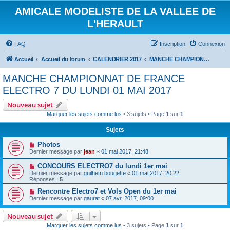
AMICALE MODELISTE DE LA VALLEE DE
L'HERAULT
FAQ
Inscription
Connexion
Accueil
Accueil du forum
CALENDRIER 2017
MANCHE CHAMPIONNAT DE FRANCE ELECTRO 7 DU LUNDI 01 MAI 2017
MANCHE CHAMPIONNAT DE FRANCE
ELECTRO 7 DU LUNDI 01 MAI 2017
Nouveau sujet
Marquer les sujets comme lus
• 3 sujets • Page
1
sur
1
Sujets
Photos
Dernier message par
jean
«
01 mai 2017, 21:48
CONCOURS ELECTRO7 du lundi 1er mai
Dernier message par
guilhem bougette
«
01 mai 2017, 20:22
Réponses :
5
Rencontre Electro7 et Vols Open du 1er mai
Dernier message par
gaurat
«
07 avr. 2017, 09:00
Nouveau sujet
Marquer les sujets comme lus
• 3 sujets • Page
1
sur
1