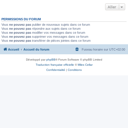
Aller
PERMISSIONS DU FORUM
Vous
ne pouvez pas
publier de nouveaux sujets dans ce forum
Vous
ne pouvez pas
répondre aux sujets dans ce forum
Vous
ne pouvez pas
modifier vos messages dans ce forum
Vous
ne pouvez pas
supprimer vos messages dans ce forum
Vous
ne pouvez pas
transférer de pièces jointes dans ce forum
Accueil
Accueil du forum
Fuseau horaire sur
UTC+02:00
Développé par
phpBB
® Forum Software © phpBB Limited
Traduction française officielle
©
Miles Cellar
Confidentialité
|
Conditions