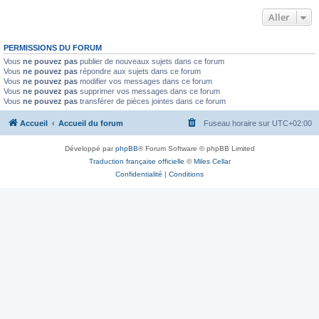
Aller
PERMISSIONS DU FORUM
Vous
ne pouvez pas
publier de nouveaux sujets dans ce forum
Vous
ne pouvez pas
répondre aux sujets dans ce forum
Vous
ne pouvez pas
modifier vos messages dans ce forum
Vous
ne pouvez pas
supprimer vos messages dans ce forum
Vous
ne pouvez pas
transférer de pièces jointes dans ce forum
Accueil
Accueil du forum
Fuseau horaire sur
UTC+02:00
Développé par
phpBB
® Forum Software © phpBB Limited
Traduction française officielle
©
Miles Cellar
Confidentialité
|
Conditions