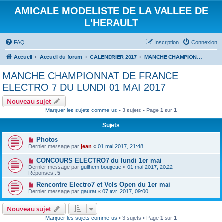
AMICALE MODELISTE DE LA VALLEE DE
L'HERAULT
FAQ
Inscription
Connexion
Accueil
Accueil du forum
CALENDRIER 2017
MANCHE CHAMPIONNAT DE FRANCE ELECTRO 7 DU LUNDI 01 MAI 2017
MANCHE CHAMPIONNAT DE FRANCE
ELECTRO 7 DU LUNDI 01 MAI 2017
Nouveau sujet
Marquer les sujets comme lus
• 3 sujets • Page
1
sur
1
Sujets
Photos
Dernier message par
jean
«
01 mai 2017, 21:48
CONCOURS ELECTRO7 du lundi 1er mai
Dernier message par
guilhem bougette
«
01 mai 2017, 20:22
Réponses :
5
Rencontre Electro7 et Vols Open du 1er mai
Dernier message par
gaurat
«
07 avr. 2017, 09:00
Nouveau sujet
Marquer les sujets comme lus
• 3 sujets • Page
1
sur
1