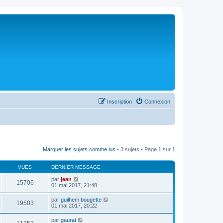
Inscription
Connexion
Marquer les sujets comme lus
• 3 sujets • Page
1
sur
1
VUES
DERNIER MESSAGE
par
jean
15706
01 mai 2017, 21:48
par
guilhem bougette
19503
01 mai 2017, 20:22
par
gaurat