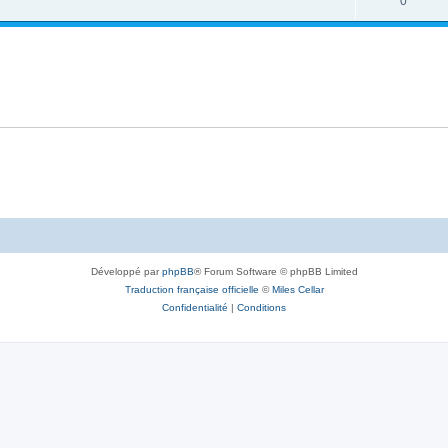
0
Développé par
phpBB
® Forum Software © phpBB Limited
Traduction française officielle
©
Miles Cellar
Confidentialité
|
Conditions