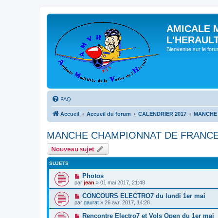
AMICALE 
L'HERAUL
Bienvenue sur le for
FAQ
Accueil
Accueil du forum
CALENDRIER 2017
MANCHE 
MANCHE CHAMPIONNAT DE FRANCE E
Nouveau sujet
SUJETS
Photos
par
jean
» 01 mai 2017, 21:48
CONCOURS ELECTRO7 du lundi 1er mai
par
gaurat
» 26 avr. 2017, 14:28
Rencontre Electro7 et Vols Open du 1er mai