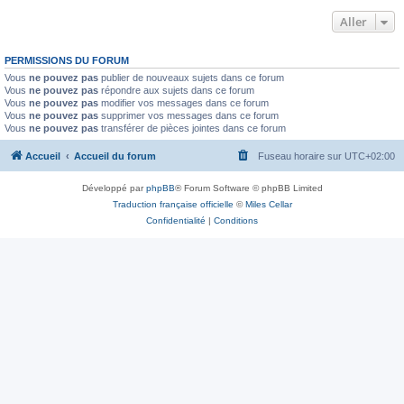
Aller
PERMISSIONS DU FORUM
Vous
ne pouvez pas
publier de nouveaux sujets dans ce forum
Vous
ne pouvez pas
répondre aux sujets dans ce forum
Vous
ne pouvez pas
modifier vos messages dans ce forum
Vous
ne pouvez pas
supprimer vos messages dans ce forum
Vous
ne pouvez pas
transférer de pièces jointes dans ce forum
Accueil
Accueil du forum
Fuseau horaire sur
UTC+02:00
Développé par
phpBB
® Forum Software © phpBB Limited
Traduction française officielle
©
Miles Cellar
Confidentialité
|
Conditions