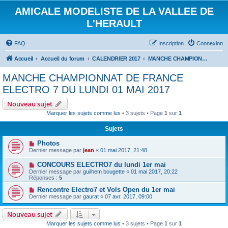
AMICALE MODELISTE DE LA VALLEE DE
L'HERAULT
FAQ
Inscription
Connexion
Accueil
Accueil du forum
CALENDRIER 2017
MANCHE CHAMPIONNAT DE FRANCE ELECTRO 7 DU LUNDI 01 MAI 2017
MANCHE CHAMPIONNAT DE FRANCE
ELECTRO 7 DU LUNDI 01 MAI 2017
Nouveau sujet
Marquer les sujets comme lus
• 3 sujets • Page
1
sur
1
Sujets
Photos
Dernier message par
jean
«
01 mai 2017, 21:48
CONCOURS ELECTRO7 du lundi 1er mai
Dernier message par
guilhem bougette
«
01 mai 2017, 20:22
Réponses :
5
Rencontre Electro7 et Vols Open du 1er mai
Dernier message par
gaurat
«
07 avr. 2017, 09:00
Nouveau sujet
Marquer les sujets comme lus
• 3 sujets • Page
1
sur
1