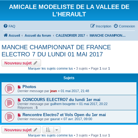
AMICALE MODELISTE DE LA VALLEE DE
L'HERAULT
FAQ
Inscription
Connexion
Accueil
Accueil du forum
CALENDRIER 2017
MANCHE CHAMPIONNAT DE FRANCE ELECTRO 7 DU LUNDI 01 MAI 2017
MANCHE CHAMPIONNAT DE FRANCE
ELECTRO 7 DU LUNDI 01 MAI 2017
Nouveau sujet
Marquer les sujets comme lus
• 3 sujets • Page
1
sur
1
Sujets
Photos
Dernier message par
jean
«
01 mai 2017, 21:48
CONCOURS ELECTRO7 du lundi 1er mai
Dernier message par
guilhem bougette
«
01 mai 2017, 20:22
Réponses :
5
Rencontre Electro7 et Vols Open du 1er mai
Dernier message par
gaurat
«
07 avr. 2017, 09:00
Nouveau sujet
Marquer les sujets comme lus
• 3 sujets • Page
1
sur
1