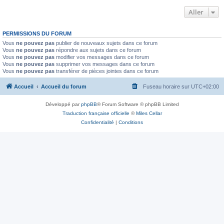
Aller
PERMISSIONS DU FORUM
Vous
ne pouvez pas
publier de nouveaux sujets dans ce forum
Vous
ne pouvez pas
répondre aux sujets dans ce forum
Vous
ne pouvez pas
modifier vos messages dans ce forum
Vous
ne pouvez pas
supprimer vos messages dans ce forum
Vous
ne pouvez pas
transférer de pièces jointes dans ce forum
Accueil
Accueil du forum
Fuseau horaire sur
UTC+02:00
Développé par
phpBB
® Forum Software © phpBB Limited
Traduction française officielle
©
Miles Cellar
Confidentialité
|
Conditions