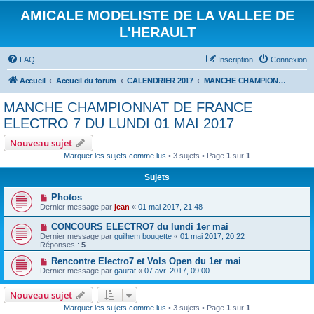
AMICALE MODELISTE DE LA VALLEE DE
L'HERAULT
FAQ
Inscription
Connexion
Accueil
Accueil du forum
CALENDRIER 2017
MANCHE CHAMPIONNAT DE FRANCE ELECTRO 7 DU LUNDI 01 MAI 2017
MANCHE CHAMPIONNAT DE FRANCE
ELECTRO 7 DU LUNDI 01 MAI 2017
Nouveau sujet
Marquer les sujets comme lus
• 3 sujets • Page
1
sur
1
Sujets
Photos
Dernier message par
jean
«
01 mai 2017, 21:48
CONCOURS ELECTRO7 du lundi 1er mai
Dernier message par
guilhem bougette
«
01 mai 2017, 20:22
Réponses :
5
Rencontre Electro7 et Vols Open du 1er mai
Dernier message par
gaurat
«
07 avr. 2017, 09:00
Nouveau sujet
Marquer les sujets comme lus
• 3 sujets • Page
1
sur
1