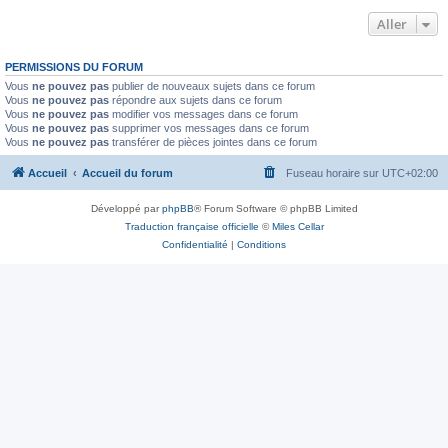
Aller
PERMISSIONS DU FORUM
Vous
ne pouvez pas
publier de nouveaux sujets dans ce forum
Vous
ne pouvez pas
répondre aux sujets dans ce forum
Vous
ne pouvez pas
modifier vos messages dans ce forum
Vous
ne pouvez pas
supprimer vos messages dans ce forum
Vous
ne pouvez pas
transférer de pièces jointes dans ce forum
Accueil
Accueil du forum
Fuseau horaire sur
UTC+02:00
Développé par
phpBB
® Forum Software © phpBB Limited
Traduction française officielle
©
Miles Cellar
Confidentialité
|
Conditions