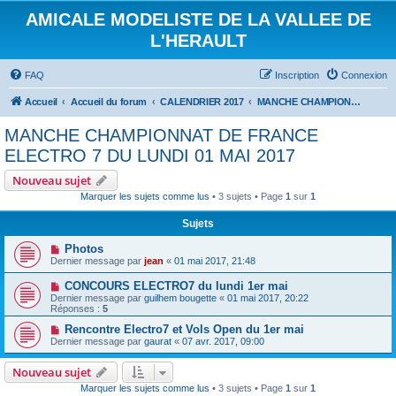
AMICALE MODELISTE DE LA VALLEE DE
L'HERAULT
FAQ
Inscription
Connexion
Accueil
Accueil du forum
CALENDRIER 2017
MANCHE CHAMPIONNAT DE FRANCE ELECTRO 7 DU LUNDI 01 MAI 2017
MANCHE CHAMPIONNAT DE FRANCE
ELECTRO 7 DU LUNDI 01 MAI 2017
Nouveau sujet
Marquer les sujets comme lus
• 3 sujets • Page
1
sur
1
Sujets
Photos
Dernier message par
jean
«
01 mai 2017, 21:48
CONCOURS ELECTRO7 du lundi 1er mai
Dernier message par
guilhem bougette
«
01 mai 2017, 20:22
Réponses :
5
Rencontre Electro7 et Vols Open du 1er mai
Dernier message par
gaurat
«
07 avr. 2017, 09:00
Nouveau sujet
Marquer les sujets comme lus
• 3 sujets • Page
1
sur
1