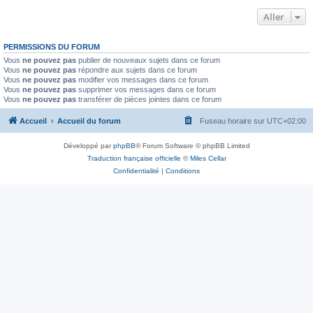
Aller
PERMISSIONS DU FORUM
Vous
ne pouvez pas
publier de nouveaux sujets dans ce forum
Vous
ne pouvez pas
répondre aux sujets dans ce forum
Vous
ne pouvez pas
modifier vos messages dans ce forum
Vous
ne pouvez pas
supprimer vos messages dans ce forum
Vous
ne pouvez pas
transférer de pièces jointes dans ce forum
Accueil
Accueil du forum
Fuseau horaire sur
UTC+02:00
Développé par
phpBB
® Forum Software © phpBB Limited
Traduction française officielle
©
Miles Cellar
Confidentialité
|
Conditions