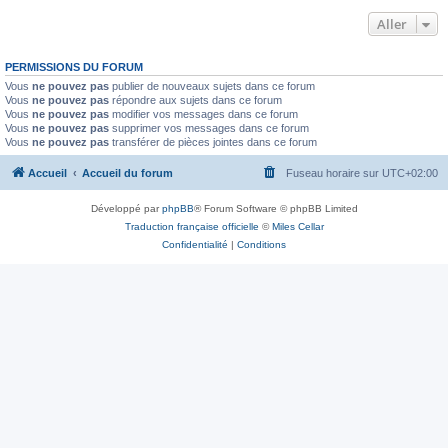
Aller
PERMISSIONS DU FORUM
Vous
ne pouvez pas
publier de nouveaux sujets dans ce forum
Vous
ne pouvez pas
répondre aux sujets dans ce forum
Vous
ne pouvez pas
modifier vos messages dans ce forum
Vous
ne pouvez pas
supprimer vos messages dans ce forum
Vous
ne pouvez pas
transférer de pièces jointes dans ce forum
Accueil
Accueil du forum
Fuseau horaire sur
UTC+02:00
Développé par
phpBB
® Forum Software © phpBB Limited
Traduction française officielle
©
Miles Cellar
Confidentialité
|
Conditions