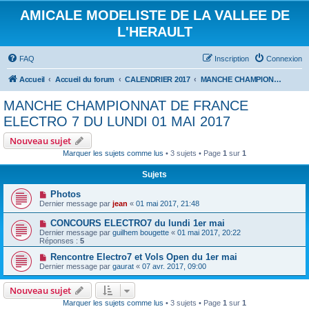
AMICALE MODELISTE DE LA VALLEE DE
L'HERAULT
FAQ
Inscription
Connexion
Accueil
Accueil du forum
CALENDRIER 2017
MANCHE CHAMPIONNAT DE FRANCE ELECTRO 7 DU LUNDI 01 MAI 2017
MANCHE CHAMPIONNAT DE FRANCE
ELECTRO 7 DU LUNDI 01 MAI 2017
Nouveau sujet
Marquer les sujets comme lus
• 3 sujets • Page
1
sur
1
Sujets
Photos
Dernier message par
jean
«
01 mai 2017, 21:48
CONCOURS ELECTRO7 du lundi 1er mai
Dernier message par
guilhem bougette
«
01 mai 2017, 20:22
Réponses :
5
Rencontre Electro7 et Vols Open du 1er mai
Dernier message par
gaurat
«
07 avr. 2017, 09:00
Nouveau sujet
Marquer les sujets comme lus
• 3 sujets • Page
1
sur
1