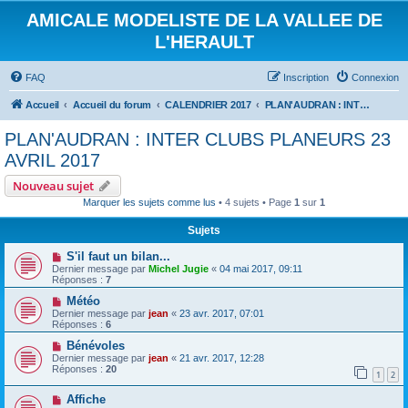
AMICALE MODELISTE DE LA VALLEE DE
L'HERAULT
FAQ
Inscription
Connexion
Accueil
Accueil du forum
CALENDRIER 2017
PLAN'AUDRAN : INTER CLUBS PLANEURS 23 AVRIL 2017
PLAN'AUDRAN : INTER CLUBS PLANEURS 23
AVRIL 2017
Nouveau sujet
Marquer les sujets comme lus
• 4 sujets • Page
1
sur
1
Sujets
S'il faut un bilan...
Dernier message par
Michel Jugie
«
04 mai 2017, 09:11
Réponses :
7
Météo
Dernier message par
jean
«
23 avr. 2017, 07:01
Réponses :
6
Bénévoles
Dernier message par
jean
«
21 avr. 2017, 12:28
Réponses :
20
1
2
Affiche