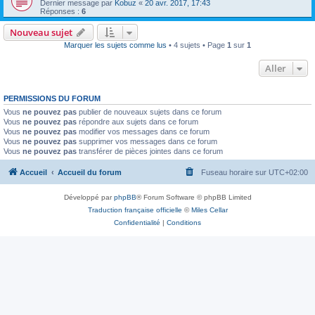
Dernier message par
Kobuz
«
20 avr. 2017, 17:43
Réponses :
6
Nouveau sujet
Marquer les sujets comme lus
• 4 sujets • Page
1
sur
1
Aller
PERMISSIONS DU FORUM
Vous
ne pouvez pas
publier de nouveaux sujets dans ce forum
Vous
ne pouvez pas
répondre aux sujets dans ce forum
Vous
ne pouvez pas
modifier vos messages dans ce forum
Vous
ne pouvez pas
supprimer vos messages dans ce forum
Vous
ne pouvez pas
transférer de pièces jointes dans ce forum
Accueil
Accueil du forum
Fuseau horaire sur
UTC+02:00
Développé par
phpBB
® Forum Software © phpBB Limited
Traduction française officielle
©
Miles Cellar
Confidentialité
|
Conditions