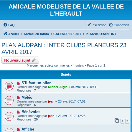
AMICALE MODELISTE DE LA VALLEE DE
L'HERAULT
FAQ
Inscription
Connexion
Accueil
Accueil du forum
CALENDRIER 2017
PLAN'AUDRAN : INTER CLUBS PLANEURS 23 AVRIL 2017
PLAN'AUDRAN : INTER CLUBS PLANEURS 23
AVRIL 2017
Nouveau sujet
Marquer les sujets comme lus
• 4 sujets • Page
1
sur
1
Sujets
S'il faut un bilan...
Dernier message par
Michel Jugie
«
04 mai 2017, 09:11
Réponses :
7
Météo
Dernier message par
jean
«
23 avr. 2017, 07:01
Réponses :
6
Bénévoles
Dernier message par
jean
«
21 avr. 2017, 12:28
Réponses :
20
1
2
Affiche