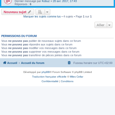
Dernier message par
Kobuz
«
20 avr. 2017, 17:43
Réponses :
6
Nouveau sujet
Marquer les sujets comme lus
• 4 sujets • Page
1
sur
1
Aller
PERMISSIONS DU FORUM
Vous
ne pouvez pas
publier de nouveaux sujets dans ce forum
Vous
ne pouvez pas
répondre aux sujets dans ce forum
Vous
ne pouvez pas
modifier vos messages dans ce forum
Vous
ne pouvez pas
supprimer vos messages dans ce forum
Vous
ne pouvez pas
transférer de pièces jointes dans ce forum
Accueil
Accueil du forum
Fuseau horaire sur
UTC+02:00
Développé par
phpBB
® Forum Software © phpBB Limited
Traduction française officielle
©
Miles Cellar
Confidentialité
|
Conditions