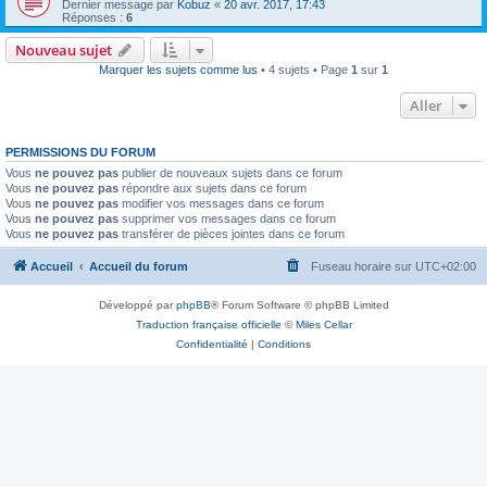
Dernier message par
Kobuz
«
20 avr. 2017, 17:43
Réponses :
6
Nouveau sujet
Marquer les sujets comme lus
• 4 sujets • Page
1
sur
1
Aller
PERMISSIONS DU FORUM
Vous
ne pouvez pas
publier de nouveaux sujets dans ce forum
Vous
ne pouvez pas
répondre aux sujets dans ce forum
Vous
ne pouvez pas
modifier vos messages dans ce forum
Vous
ne pouvez pas
supprimer vos messages dans ce forum
Vous
ne pouvez pas
transférer de pièces jointes dans ce forum
Accueil
Accueil du forum
Fuseau horaire sur
UTC+02:00
Développé par
phpBB
® Forum Software © phpBB Limited
Traduction française officielle
©
Miles Cellar
Confidentialité
|
Conditions