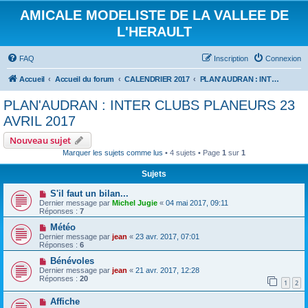
AMICALE MODELISTE DE LA VALLEE DE
L'HERAULT
FAQ
Inscription
Connexion
Accueil
Accueil du forum
CALENDRIER 2017
PLAN'AUDRAN : INTER CLUBS PLANEURS 23 AVRIL 2017
PLAN'AUDRAN : INTER CLUBS PLANEURS 23
AVRIL 2017
Nouveau sujet
Marquer les sujets comme lus
• 4 sujets • Page
1
sur
1
Sujets
S'il faut un bilan...
Dernier message par
Michel Jugie
«
04 mai 2017, 09:11
Réponses :
7
Météo
Dernier message par
jean
«
23 avr. 2017, 07:01
Réponses :
6
Bénévoles
Dernier message par
jean
«
21 avr. 2017, 12:28
Réponses :
20
1
2
Affiche