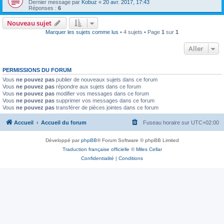
Dernier message par
Kobuz
«
20 avr. 2017, 17:43
Réponses :
6
Nouveau sujet
Marquer les sujets comme lus
• 4 sujets • Page
1
sur
1
Aller
PERMISSIONS DU FORUM
Vous
ne pouvez pas
publier de nouveaux sujets dans ce forum
Vous
ne pouvez pas
répondre aux sujets dans ce forum
Vous
ne pouvez pas
modifier vos messages dans ce forum
Vous
ne pouvez pas
supprimer vos messages dans ce forum
Vous
ne pouvez pas
transférer de pièces jointes dans ce forum
Accueil
Accueil du forum
Fuseau horaire sur
UTC+02:00
Développé par
phpBB
® Forum Software © phpBB Limited
Traduction française officielle
©
Miles Cellar
Confidentialité
|
Conditions