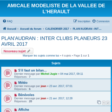
AMICALE MODELISTE DE LA VALLEE DE
L'HERAULT
FAQ
Inscription
Connexion
Accueil
Accueil du forum
CALENDRIER 2017
PLAN'AUDRAN : INTER CLUBS PLANEURS 23 AVRIL 2017
PLAN'AUDRAN : INTER CLUBS PLANEURS 23
AVRIL 2017
Nouveau sujet
Marquer les sujets comme lus
• 4 sujets • Page
1
sur
1
Sujets
S'il faut un bilan...
Dernier message par
Michel Jugie
«
04 mai 2017, 09:11
Réponses :
7
Météo
Dernier message par
jean
«
23 avr. 2017, 07:01
Réponses :
6
Bénévoles
Dernier message par
jean
«
21 avr. 2017, 12:28
Réponses :
20
1
2
Affiche