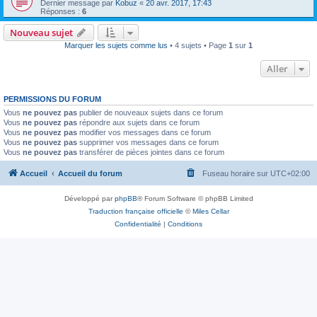
Dernier message par
Kobuz
«
20 avr. 2017, 17:43
Réponses :
6
Nouveau sujet
Marquer les sujets comme lus
• 4 sujets • Page
1
sur
1
Aller
PERMISSIONS DU FORUM
Vous
ne pouvez pas
publier de nouveaux sujets dans ce forum
Vous
ne pouvez pas
répondre aux sujets dans ce forum
Vous
ne pouvez pas
modifier vos messages dans ce forum
Vous
ne pouvez pas
supprimer vos messages dans ce forum
Vous
ne pouvez pas
transférer de pièces jointes dans ce forum
Accueil
Accueil du forum
Fuseau horaire sur
UTC+02:00
Développé par
phpBB
® Forum Software © phpBB Limited
Traduction française officielle
©
Miles Cellar
Confidentialité
|
Conditions