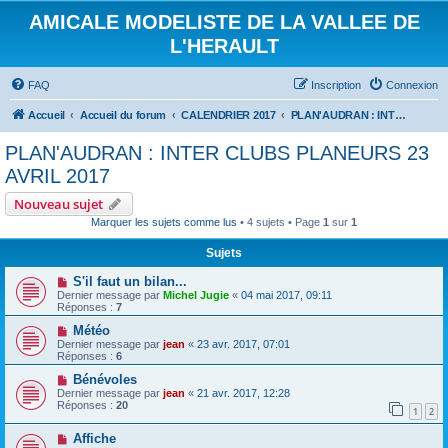
AMICALE MODELISTE DE LA VALLEE DE
L'HERAULT
FAQ
Inscription
Connexion
Accueil
Accueil du forum
CALENDRIER 2017
PLAN'AUDRAN : INTER CLUBS PLANEURS 23 AVRIL 2017
PLAN'AUDRAN : INTER CLUBS PLANEURS 23
AVRIL 2017
Nouveau sujet
Marquer les sujets comme lus
• 4 sujets • Page
1
sur
1
Sujets
S'il faut un bilan...
Dernier message par
Michel Jugie
«
04 mai 2017, 09:11
Réponses :
7
Météo
Dernier message par
jean
«
23 avr. 2017, 07:01
Réponses :
6
Bénévoles
Dernier message par
jean
«
21 avr. 2017, 12:28
Réponses :
20
1
2
Affiche