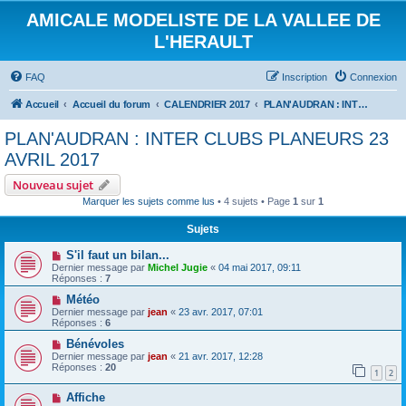
AMICALE MODELISTE DE LA VALLEE DE
L'HERAULT
FAQ
Inscription
Connexion
Accueil
Accueil du forum
CALENDRIER 2017
PLAN'AUDRAN : INTER CLUBS PLANEURS 23 AVRIL 2017
PLAN'AUDRAN : INTER CLUBS PLANEURS 23
AVRIL 2017
Nouveau sujet
Marquer les sujets comme lus
• 4 sujets • Page
1
sur
1
Sujets
S'il faut un bilan...
Dernier message par
Michel Jugie
«
04 mai 2017, 09:11
Réponses :
7
Météo
Dernier message par
jean
«
23 avr. 2017, 07:01
Réponses :
6
Bénévoles
Dernier message par
jean
«
21 avr. 2017, 12:28
Réponses :
20
1
2
Affiche