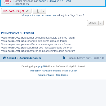
Dernier message par
Kobuz
«
20 avr. 2017, 17:43
Réponses :
6
Nouveau sujet
Marquer les sujets comme lus
• 4 sujets • Page
1
sur
1
Aller
PERMISSIONS DU FORUM
Vous
ne pouvez pas
publier de nouveaux sujets dans ce forum
Vous
ne pouvez pas
répondre aux sujets dans ce forum
Vous
ne pouvez pas
modifier vos messages dans ce forum
Vous
ne pouvez pas
supprimer vos messages dans ce forum
Vous
ne pouvez pas
transférer de pièces jointes dans ce forum
Accueil
Accueil du forum
Fuseau horaire sur
UTC+02:00
Développé par
phpBB
® Forum Software © phpBB Limited
Traduction française officielle
©
Miles Cellar
Confidentialité
|
Conditions