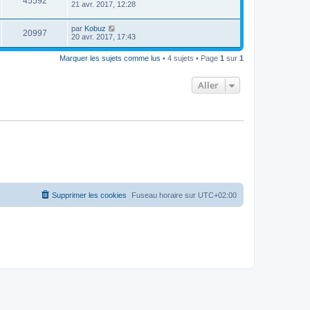
45592
21 avr. 2017, 12:28
par
Kobuz
20997
20 avr. 2017, 17:43
Marquer les sujets comme lus
• 4 sujets • Page
1
sur
1
Aller
Supprimer les cookies
Fuseau horaire sur
UTC+02:00