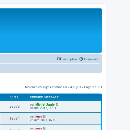
Inscription
Connexion
Marquer les sujets comme lus
• 4 sujets • Page
1
sur
1
VUES
DERNIER MESSAGE
par
Michel Jugie
28072
04 mai 2017, 09:11
par
jean
19324
23 avr. 2017, 07:01
par
jean