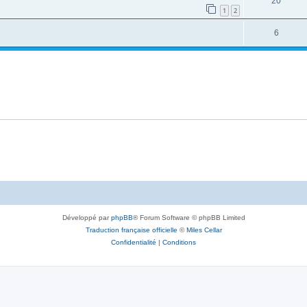
20
1
2
6
Développé par
phpBB
® Forum Software © phpBB Limited
Traduction française officielle
©
Miles Cellar
Confidentialité
|
Conditions