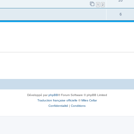
20
1
2
6
Développé par
phpBB
® Forum Software © phpBB Limited
Traduction française officielle
©
Miles Cellar
Confidentialité
|
Conditions