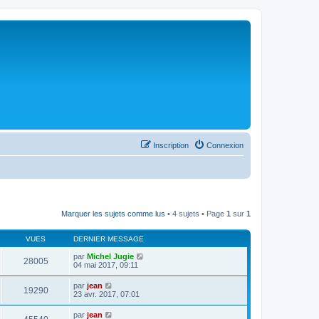
Inscription
Connexion
Marquer les sujets comme lus
• 4 sujets • Page
1
sur
1
VUES
DERNIER MESSAGE
par
Michel Jugie
28005
04 mai 2017, 09:11
par
jean
19290
23 avr. 2017, 07:01
par
jean