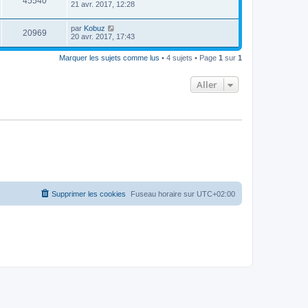
45540
21 avr. 2017, 12:28
par
Kobuz
20969
20 avr. 2017, 17:43
Marquer les sujets comme lus
• 4 sujets • Page
1
sur
1
Aller
Supprimer les cookies
Fuseau horaire sur
UTC+02:00