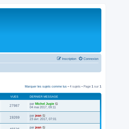
Inscription
Connexion
Marquer les sujets comme lus
• 4 sujets • Page
1
sur
1
VUES
DERNIER MESSAGE
par
Michel Jugie
27987
04 mai 2017, 09:11
par
jean
19269
23 avr. 2017, 07:01
par
jean