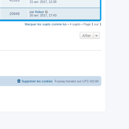
45526
21 avr. 2017, 12:28
par
Kobuz
20948
20 avr. 2017, 17:43
Marquer les sujets comme lus
• 4 sujets • Page
1
sur
1
Aller
Supprimer les cookies
Fuseau horaire sur
UTC+02:00