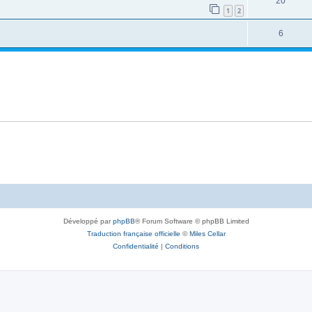
20
1
2
6
Développé par
phpBB
® Forum Software © phpBB Limited
Traduction française officielle
©
Miles Cellar
Confidentialité
|
Conditions