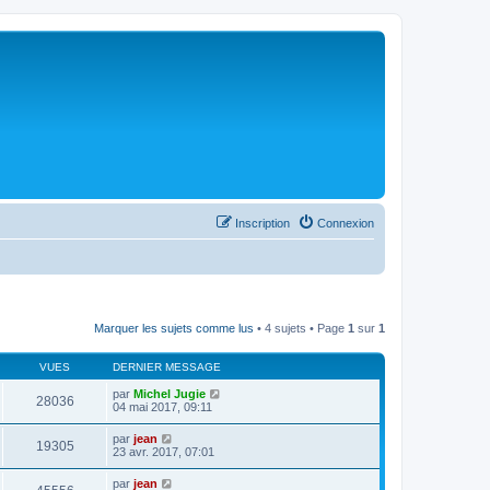
Inscription
Connexion
Marquer les sujets comme lus
• 4 sujets • Page
1
sur
1
VUES
DERNIER MESSAGE
par
Michel Jugie
28036
04 mai 2017, 09:11
par
jean
19305
23 avr. 2017, 07:01
par
jean