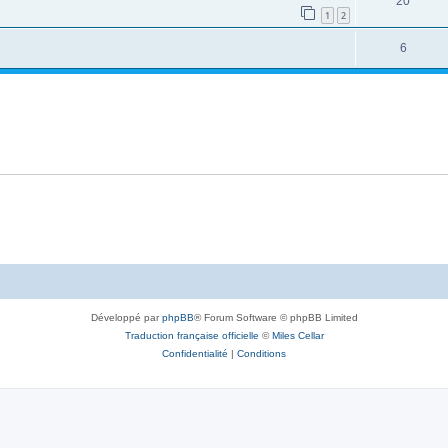
20
1
2
6
Développé par
phpBB
® Forum Software © phpBB Limited
Traduction française officielle
©
Miles Cellar
Confidentialité
|
Conditions