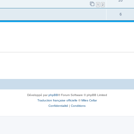
20
1
2
6
Développé par
phpBB
® Forum Software © phpBB Limited
Traduction française officielle
©
Miles Cellar
Confidentialité
|
Conditions