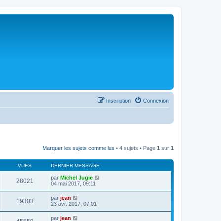
Inscription
Connexion
Marquer les sujets comme lus
• 4 sujets • Page
1
sur
1
VUES
DERNIER MESSAGE
par
Michel Jugie
28021
04 mai 2017, 09:11
par
jean
19303
23 avr. 2017, 07:01
par
jean