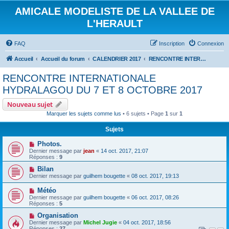
AMICALE MODELISTE DE LA VALLEE DE
L'HERAULT
FAQ
Inscription
Connexion
Accueil
Accueil du forum
CALENDRIER 2017
RENCONTRE INTERNATIONALE HYDRALAGOU DU 7 ET 8 OCTOBRE 2017
RENCONTRE INTERNATIONALE
HYDRALAGOU DU 7 ET 8 OCTOBRE 2017
Nouveau sujet
Marquer les sujets comme lus
• 6 sujets • Page
1
sur
1
Sujets
Photos.
Dernier message par
jean
«
14 oct. 2017, 21:07
Réponses :
9
Bilan
Dernier message par
guilhem bougette
«
08 oct. 2017, 19:13
Météo
Dernier message par
guilhem bougette
«
06 oct. 2017, 08:26
Réponses :
5
Organisation
Dernier message par
Michel Jugie
«
04 oct. 2017, 18:56
Réponses :
27