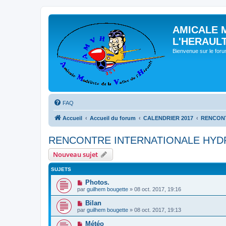
AMICALE 
L'HERAUL
Bienvenue sur le for
FAQ
Accueil
Accueil du forum
CALENDRIER 2017
RENCONT
RENCONTRE INTERNATIONALE HYDR
Nouveau sujet
SUJETS
Photos.
par
guilhem bougette
» 08 oct. 2017, 19:16
Bilan
par
guilhem bougette
» 08 oct. 2017, 19:13
Météo