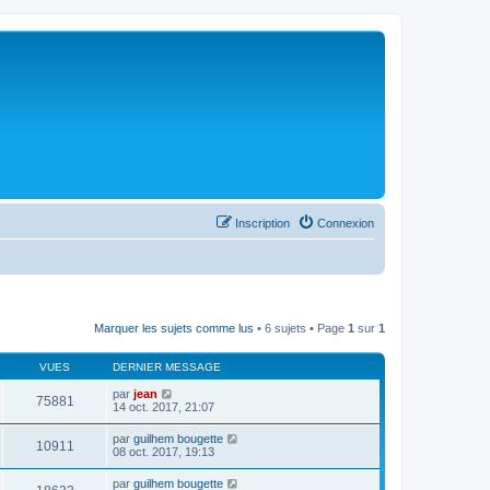
Inscription
Connexion
Marquer les sujets comme lus
• 6 sujets • Page
1
sur
1
VUES
DERNIER MESSAGE
par
jean
75881
14 oct. 2017, 21:07
par
guilhem bougette
10911
08 oct. 2017, 19:13
par
guilhem bougette