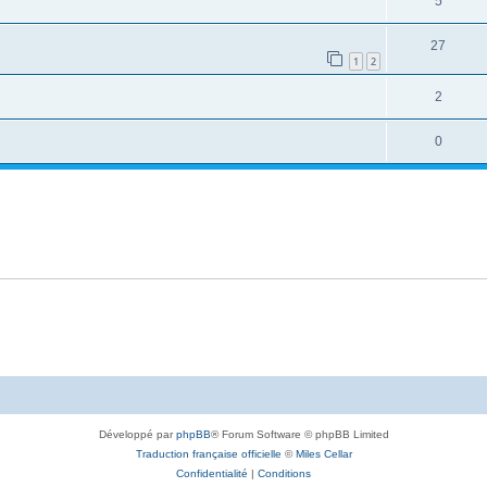
5
27
1
2
2
0
Développé par
phpBB
® Forum Software © phpBB Limited
Traduction française officielle
©
Miles Cellar
Confidentialité
|
Conditions