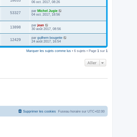
18633
06 oct. 2017, 08:26
par
Michel Jugie
53327
04 oct. 2017, 18:56
par
jean
13898
30 août 2017, 08:56
par
guilhem bougette
12429
24 août 2017, 16:54
Marquer les sujets comme lus
• 6 sujets • Page
1
sur
1
Aller
Supprimer les cookies
Fuseau horaire sur
UTC+02:00