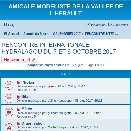
AMICALE MODELISTE DE LA VALLEE DE
L'HERAULT
FAQ
Inscription
Connexion
Accueil
Accueil du forum
CALENDRIER 2017
RENCONTRE INTERNATIONALE HYDRALAGOU DU 7 ET 8 OCTOBRE 2017
RENCONTRE INTERNATIONALE
HYDRALAGOU DU 7 ET 8 OCTOBRE 2017
Nouveau sujet
Marquer les sujets comme lus
• 6 sujets • Page
1
sur
1
Sujets
Photos.
Dernier message par
jean
«
14 oct. 2017, 21:07
Réponses :
9
Bilan
Dernier message par
guilhem bougette
«
08 oct. 2017, 19:13
Météo
Dernier message par
guilhem bougette
«
06 oct. 2017, 08:26
Réponses :
5
Organisation
Dernier message par
Michel Jugie
«
04 oct. 2017, 18:56
Réponses :
27