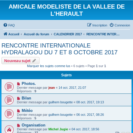
AMICALE MODELISTE DE LA VALLEE DE
L'HERAULT
FAQ
Inscription
Connexion
Accueil
Accueil du forum
CALENDRIER 2017
RENCONTRE INTERNATIONALE HYDRALAGOU DU 7 ET 8 OCTOBRE 2017
RENCONTRE INTERNATIONALE
HYDRALAGOU DU 7 ET 8 OCTOBRE 2017
Nouveau sujet
Marquer les sujets comme lus
• 6 sujets • Page
1
sur
1
Sujets
Photos.
Dernier message par
jean
«
14 oct. 2017, 21:07
Réponses :
9
Bilan
Dernier message par
guilhem bougette
«
08 oct. 2017, 19:13
Météo
Dernier message par
guilhem bougette
«
06 oct. 2017, 08:26
Réponses :
5
Organisation
Dernier message par
Michel Jugie
«
04 oct. 2017, 18:56
Réponses :
27