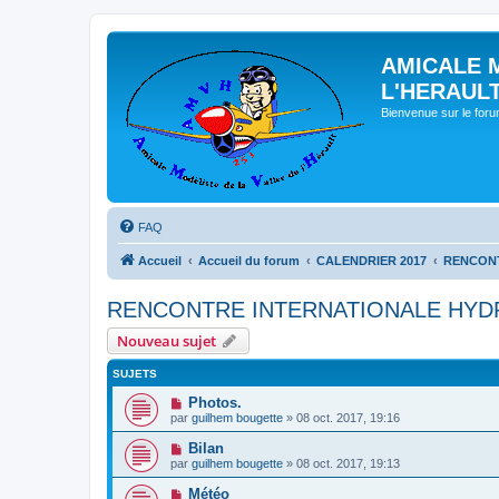
AMICALE 
L'HERAUL
Bienvenue sur le for
FAQ
Accueil
Accueil du forum
CALENDRIER 2017
RENCONT
RENCONTRE INTERNATIONALE HYDR
Nouveau sujet
SUJETS
Photos.
par
guilhem bougette
» 08 oct. 2017, 19:16
Bilan
par
guilhem bougette
» 08 oct. 2017, 19:13
Météo