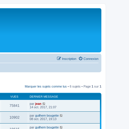
Inscription
Connexion
Marquer les sujets comme lus
• 6 sujets • Page
1
sur
1
VUES
DERNIER MESSAGE
par
jean
75841
14 oct. 2017, 21:07
par
guilhem bougette
10902
08 oct. 2017, 19:13
par
guilhem bougette