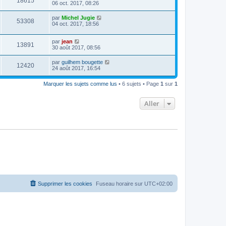
18615
06 oct. 2017, 08:26
par
Michel Jugie
53308
04 oct. 2017, 18:56
par
jean
13891
30 août 2017, 08:56
par
guilhem bougette
12420
24 août 2017, 16:54
Marquer les sujets comme lus
• 6 sujets • Page
1
sur
1
Aller
Supprimer les cookies
Fuseau horaire sur
UTC+02:00