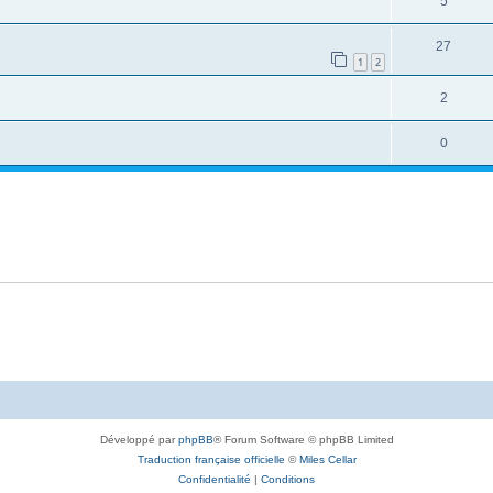
5
27
1
2
2
0
Développé par
phpBB
® Forum Software © phpBB Limited
Traduction française officielle
©
Miles Cellar
Confidentialité
|
Conditions