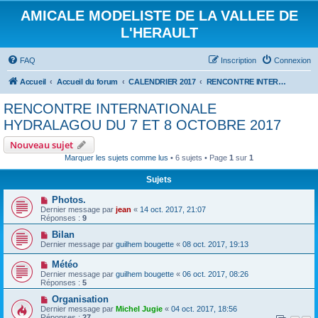
AMICALE MODELISTE DE LA VALLEE DE
L'HERAULT
FAQ
Inscription
Connexion
Accueil
Accueil du forum
CALENDRIER 2017
RENCONTRE INTERNATIONALE HYDRALAGOU DU 7 ET 8 OCTOBRE 2017
RENCONTRE INTERNATIONALE
HYDRALAGOU DU 7 ET 8 OCTOBRE 2017
Nouveau sujet
Marquer les sujets comme lus
• 6 sujets • Page
1
sur
1
Sujets
Photos.
Dernier message par
jean
«
14 oct. 2017, 21:07
Réponses :
9
Bilan
Dernier message par
guilhem bougette
«
08 oct. 2017, 19:13
Météo
Dernier message par
guilhem bougette
«
06 oct. 2017, 08:26
Réponses :
5
Organisation
Dernier message par
Michel Jugie
«
04 oct. 2017, 18:56
Réponses :
27