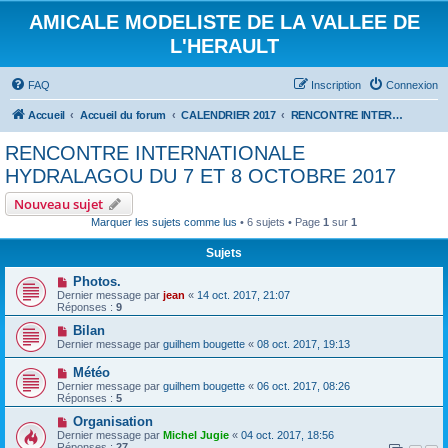
AMICALE MODELISTE DE LA VALLEE DE
L'HERAULT
FAQ
Inscription
Connexion
Accueil
Accueil du forum
CALENDRIER 2017
RENCONTRE INTERNATIONALE HYDRALAGOU DU 7 ET 8 OCTOBRE 2017
RENCONTRE INTERNATIONALE
HYDRALAGOU DU 7 ET 8 OCTOBRE 2017
Nouveau sujet
Marquer les sujets comme lus
• 6 sujets • Page
1
sur
1
Sujets
Photos.
Dernier message par
jean
«
14 oct. 2017, 21:07
Réponses :
9
Bilan
Dernier message par
guilhem bougette
«
08 oct. 2017, 19:13
Météo
Dernier message par
guilhem bougette
«
06 oct. 2017, 08:26
Réponses :
5
Organisation
Dernier message par
Michel Jugie
«
04 oct. 2017, 18:56
Réponses :
27