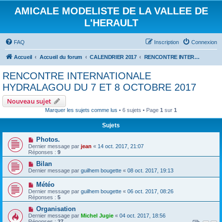
AMICALE MODELISTE DE LA VALLEE DE
L'HERAULT
FAQ
Inscription
Connexion
Accueil
Accueil du forum
CALENDRIER 2017
RENCONTRE INTERNATIONALE HYDRALAGOU DU 7 ET 8 OCTOBRE 2017
RENCONTRE INTERNATIONALE
HYDRALAGOU DU 7 ET 8 OCTOBRE 2017
Nouveau sujet
Marquer les sujets comme lus
• 6 sujets • Page
1
sur
1
Sujets
Photos.
Dernier message par
jean
«
14 oct. 2017, 21:07
Réponses :
9
Bilan
Dernier message par
guilhem bougette
«
08 oct. 2017, 19:13
Météo
Dernier message par
guilhem bougette
«
06 oct. 2017, 08:26
Réponses :
5
Organisation
Dernier message par
Michel Jugie
«
04 oct. 2017, 18:56
Réponses :
27