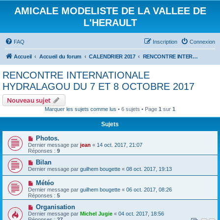
AMICALE MODELISTE DE LA VALLEE DE
L'HERAULT
FAQ
Inscription
Connexion
Accueil
Accueil du forum
CALENDRIER 2017
RENCONTRE INTERNATIONALE HYDRALAGOU DU 7 ET 8 OCTOBRE 2017
RENCONTRE INTERNATIONALE
HYDRALAGOU DU 7 ET 8 OCTOBRE 2017
Nouveau sujet
Marquer les sujets comme lus
• 6 sujets • Page
1
sur
1
Sujets
Photos.
Dernier message par
jean
«
14 oct. 2017, 21:07
Réponses :
9
Bilan
Dernier message par
guilhem bougette
«
08 oct. 2017, 19:13
Météo
Dernier message par
guilhem bougette
«
06 oct. 2017, 08:26
Réponses :
5
Organisation
Dernier message par
Michel Jugie
«
04 oct. 2017, 18:56
Réponses :
27