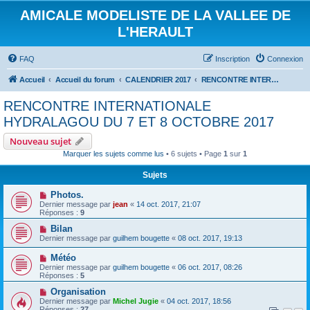
AMICALE MODELISTE DE LA VALLEE DE
L'HERAULT
FAQ
Inscription
Connexion
Accueil
Accueil du forum
CALENDRIER 2017
RENCONTRE INTERNATIONALE HYDRALAGOU DU 7 ET 8 OCTOBRE 2017
RENCONTRE INTERNATIONALE
HYDRALAGOU DU 7 ET 8 OCTOBRE 2017
Nouveau sujet
Marquer les sujets comme lus
• 6 sujets • Page
1
sur
1
Sujets
Photos.
Dernier message par
jean
«
14 oct. 2017, 21:07
Réponses :
9
Bilan
Dernier message par
guilhem bougette
«
08 oct. 2017, 19:13
Météo
Dernier message par
guilhem bougette
«
06 oct. 2017, 08:26
Réponses :
5
Organisation
Dernier message par
Michel Jugie
«
04 oct. 2017, 18:56
Réponses :
27