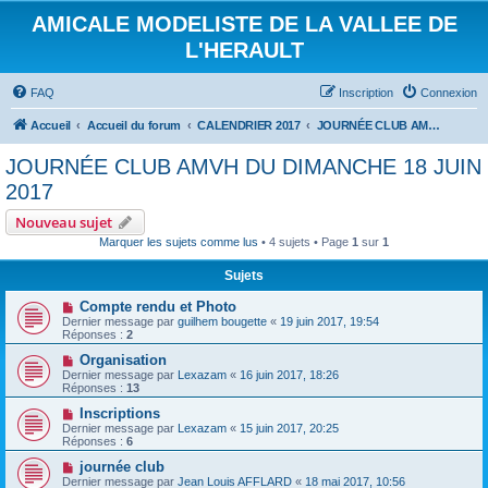
AMICALE MODELISTE DE LA VALLEE DE
L'HERAULT
FAQ
Inscription
Connexion
Accueil
Accueil du forum
CALENDRIER 2017
JOURNÉE CLUB AMVH DU DIMANCHE 18 JUIN 2017
JOURNÉE CLUB AMVH DU DIMANCHE 18 JUIN
2017
Nouveau sujet
Marquer les sujets comme lus
• 4 sujets • Page
1
sur
1
Sujets
Compte rendu et Photo
Dernier message par
guilhem bougette
«
19 juin 2017, 19:54
Réponses :
2
Organisation
Dernier message par
Lexazam
«
16 juin 2017, 18:26
Réponses :
13
Inscriptions
Dernier message par
Lexazam
«
15 juin 2017, 20:25
Réponses :
6
journée club
Dernier message par
Jean Louis AFFLARD
«
18 mai 2017, 10:56