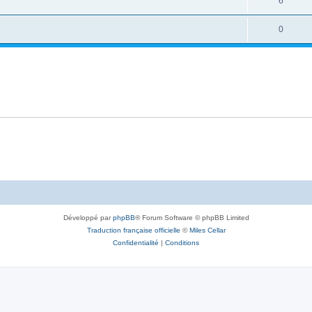
6
0
Développé par
phpBB
® Forum Software © phpBB Limited
Traduction française officielle
©
Miles Cellar
Confidentialité
|
Conditions