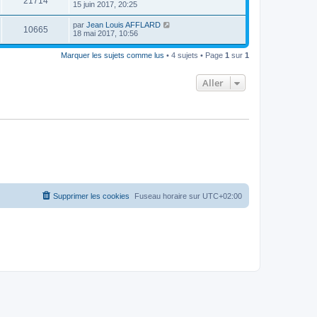
21714
15 juin 2017, 20:25
par
Jean Louis AFFLARD
10665
18 mai 2017, 10:56
Marquer les sujets comme lus
• 4 sujets • Page
1
sur
1
Aller
Supprimer les cookies
Fuseau horaire sur
UTC+02:00