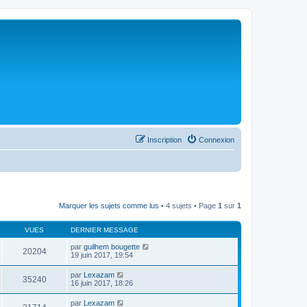
Inscription
Connexion
Marquer les sujets comme lus
• 4 sujets • Page
1
sur
1
VUES
DERNIER MESSAGE
par
guilhem bougette
20204
19 juin 2017, 19:54
par
Lexazam
35240
16 juin 2017, 18:26
par
Lexazam