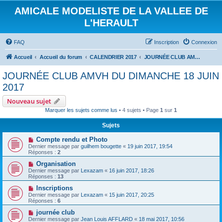
AMICALE MODELISTE DE LA VALLEE DE
L'HERAULT
FAQ
Inscription
Connexion
Accueil
Accueil du forum
CALENDRIER 2017
JOURNÉE CLUB AMVH DU DIMANCHE 18 JUIN 2017
JOURNÉE CLUB AMVH DU DIMANCHE 18 JUIN
2017
Nouveau sujet
Marquer les sujets comme lus
• 4 sujets • Page
1
sur
1
Sujets
Compte rendu et Photo
Dernier message par
guilhem bougette
«
19 juin 2017, 19:54
Réponses :
2
Organisation
Dernier message par
Lexazam
«
16 juin 2017, 18:26
Réponses :
13
Inscriptions
Dernier message par
Lexazam
«
15 juin 2017, 20:25
Réponses :
6
journée club
Dernier message par
Jean Louis AFFLARD
«
18 mai 2017, 10:56