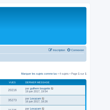
Inscription
Connexion
Marquer les sujets comme lus
• 4 sujets • Page
1
sur
1
VUES
DERNIER MESSAGE
par
guilhem bougette
20216
19 juin 2017, 19:54
par
Lexazam
35273
16 juin 2017, 18:26
par
Lexazam