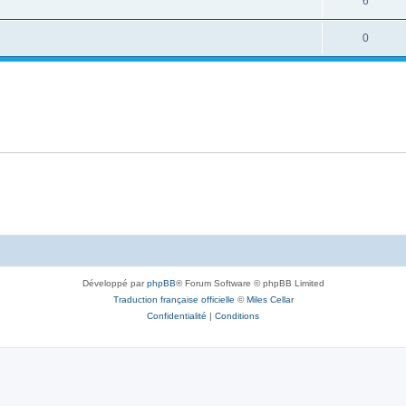
6
0
Développé par
phpBB
® Forum Software © phpBB Limited
Traduction française officielle
©
Miles Cellar
Confidentialité
|
Conditions