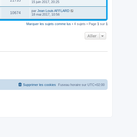
21735
15 juin 2017, 20:25
par
Jean Louis AFFLARD
10674
18 mai 2017, 10:56
Marquer les sujets comme lus
• 4 sujets • Page
1
sur
1
Aller
Supprimer les cookies
Fuseau horaire sur
UTC+02:00