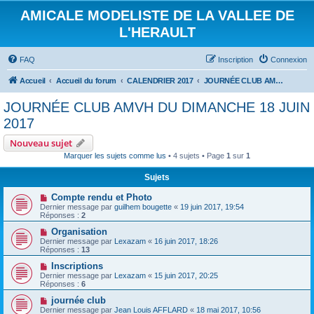
AMICALE MODELISTE DE LA VALLEE DE
L'HERAULT
FAQ
Inscription
Connexion
Accueil
Accueil du forum
CALENDRIER 2017
JOURNÉE CLUB AMVH DU DIMANCHE 18 JUIN 2017
JOURNÉE CLUB AMVH DU DIMANCHE 18 JUIN
2017
Nouveau sujet
Marquer les sujets comme lus
• 4 sujets • Page
1
sur
1
Sujets
Compte rendu et Photo
Dernier message par
guilhem bougette
«
19 juin 2017, 19:54
Réponses :
2
Organisation
Dernier message par
Lexazam
«
16 juin 2017, 18:26
Réponses :
13
Inscriptions
Dernier message par
Lexazam
«
15 juin 2017, 20:25
Réponses :
6
journée club
Dernier message par
Jean Louis AFFLARD
«
18 mai 2017, 10:56