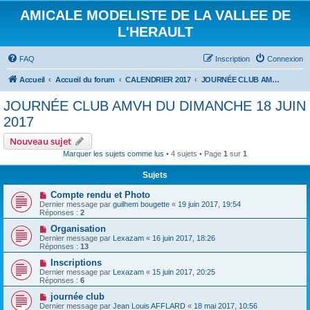
AMICALE MODELISTE DE LA VALLEE DE
L'HERAULT
FAQ
Inscription
Connexion
Accueil
Accueil du forum
CALENDRIER 2017
JOURNÉE CLUB AMVH DU DIMANCHE 18 JUIN 2017
JOURNÉE CLUB AMVH DU DIMANCHE 18 JUIN
2017
Nouveau sujet
Marquer les sujets comme lus
• 4 sujets • Page
1
sur
1
Sujets
Compte rendu et Photo
Dernier message par
guilhem bougette
«
19 juin 2017, 19:54
Réponses :
2
Organisation
Dernier message par
Lexazam
«
16 juin 2017, 18:26
Réponses :
13
Inscriptions
Dernier message par
Lexazam
«
15 juin 2017, 20:25
Réponses :
6
journée club
Dernier message par
Jean Louis AFFLARD
«
18 mai 2017, 10:56