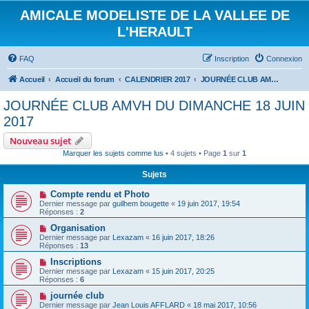
AMICALE MODELISTE DE LA VALLEE DE
L'HERAULT
FAQ
Inscription
Connexion
Accueil
Accueil du forum
CALENDRIER 2017
JOURNÉE CLUB AMVH DU DIMANCHE 18 JUIN 2017
JOURNÉE CLUB AMVH DU DIMANCHE 18 JUIN
2017
Nouveau sujet
Marquer les sujets comme lus
• 4 sujets • Page
1
sur
1
Sujets
Compte rendu et Photo
Dernier message par
guilhem bougette
«
19 juin 2017, 19:54
Réponses :
2
Organisation
Dernier message par
Lexazam
«
16 juin 2017, 18:26
Réponses :
13
Inscriptions
Dernier message par
Lexazam
«
15 juin 2017, 20:25
Réponses :
6
journée club
Dernier message par
Jean Louis AFFLARD
«
18 mai 2017, 10:56