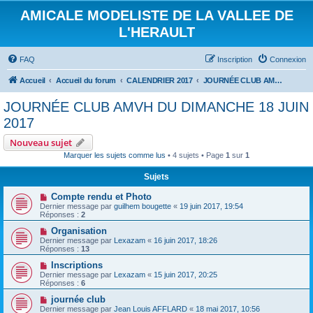
AMICALE MODELISTE DE LA VALLEE DE
L'HERAULT
FAQ
Inscription
Connexion
Accueil
Accueil du forum
CALENDRIER 2017
JOURNÉE CLUB AMVH DU DIMANCHE 18 JUIN 2017
JOURNÉE CLUB AMVH DU DIMANCHE 18 JUIN
2017
Nouveau sujet
Marquer les sujets comme lus
• 4 sujets • Page
1
sur
1
Sujets
Compte rendu et Photo
Dernier message par
guilhem bougette
«
19 juin 2017, 19:54
Réponses :
2
Organisation
Dernier message par
Lexazam
«
16 juin 2017, 18:26
Réponses :
13
Inscriptions
Dernier message par
Lexazam
«
15 juin 2017, 20:25
Réponses :
6
journée club
Dernier message par
Jean Louis AFFLARD
«
18 mai 2017, 10:56