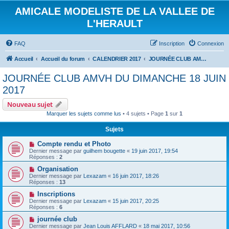
AMICALE MODELISTE DE LA VALLEE DE
L'HERAULT
FAQ
Inscription
Connexion
Accueil
Accueil du forum
CALENDRIER 2017
JOURNÉE CLUB AMVH DU DIMANCHE 18 JUIN 2017
JOURNÉE CLUB AMVH DU DIMANCHE 18 JUIN
2017
Nouveau sujet
Marquer les sujets comme lus
• 4 sujets • Page
1
sur
1
Sujets
Compte rendu et Photo
Dernier message par
guilhem bougette
«
19 juin 2017, 19:54
Réponses :
2
Organisation
Dernier message par
Lexazam
«
16 juin 2017, 18:26
Réponses :
13
Inscriptions
Dernier message par
Lexazam
«
15 juin 2017, 20:25
Réponses :
6
journée club
Dernier message par
Jean Louis AFFLARD
«
18 mai 2017, 10:56