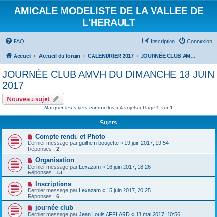
AMICALE MODELISTE DE LA VALLEE DE
L'HERAULT
FAQ
Inscription
Connexion
Accueil
Accueil du forum
CALENDRIER 2017
JOURNÉE CLUB AMVH DU DIMANCHE 18 JUIN 2017
JOURNÉE CLUB AMVH DU DIMANCHE 18 JUIN
2017
Nouveau sujet
Marquer les sujets comme lus
• 4 sujets • Page
1
sur
1
Sujets
Compte rendu et Photo
Dernier message par
guilhem bougette
«
19 juin 2017, 19:54
Réponses :
2
Organisation
Dernier message par
Lexazam
«
16 juin 2017, 18:26
Réponses :
13
Inscriptions
Dernier message par
Lexazam
«
15 juin 2017, 20:25
Réponses :
6
journée club
Dernier message par
Jean Louis AFFLARD
«
18 mai 2017, 10:56