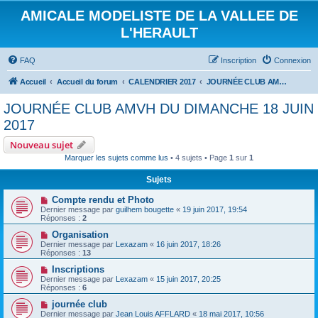
AMICALE MODELISTE DE LA VALLEE DE
L'HERAULT
FAQ
Inscription
Connexion
Accueil
Accueil du forum
CALENDRIER 2017
JOURNÉE CLUB AMVH DU DIMANCHE 18 JUIN 2017
JOURNÉE CLUB AMVH DU DIMANCHE 18 JUIN
2017
Nouveau sujet
Marquer les sujets comme lus
• 4 sujets • Page
1
sur
1
Sujets
Compte rendu et Photo
Dernier message par
guilhem bougette
«
19 juin 2017, 19:54
Réponses :
2
Organisation
Dernier message par
Lexazam
«
16 juin 2017, 18:26
Réponses :
13
Inscriptions
Dernier message par
Lexazam
«
15 juin 2017, 20:25
Réponses :
6
journée club
Dernier message par
Jean Louis AFFLARD
«
18 mai 2017, 10:56