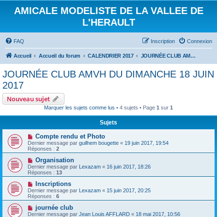
AMICALE MODELISTE DE LA VALLEE DE
L'HERAULT
FAQ
Inscription
Connexion
Accueil
Accueil du forum
CALENDRIER 2017
JOURNÉE CLUB AMVH DU DIMANCHE 18 JUIN 2017
JOURNÉE CLUB AMVH DU DIMANCHE 18 JUIN
2017
Nouveau sujet
Marquer les sujets comme lus
• 4 sujets • Page
1
sur
1
Sujets
Compte rendu et Photo
Dernier message par
guilhem bougette
«
19 juin 2017, 19:54
Réponses :
2
Organisation
Dernier message par
Lexazam
«
16 juin 2017, 18:26
Réponses :
13
Inscriptions
Dernier message par
Lexazam
«
15 juin 2017, 20:25
Réponses :
6
journée club
Dernier message par
Jean Louis AFFLARD
«
18 mai 2017, 10:56