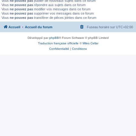
Vous
ne pouvez pas
publier de nouveaux sujets dans ce forum
Vous
ne pouvez pas
répondre aux sujets dans ce forum
Vous
ne pouvez pas
modifier vos messages dans ce forum
Vous
ne pouvez pas
supprimer vos messages dans ce forum
Vous
ne pouvez pas
transférer de pièces jointes dans ce forum
Accueil
Accueil du forum
Fuseau horaire sur
UTC+02:00
Développé par
phpBB
® Forum Software © phpBB Limited
Traduction française officielle
©
Miles Cellar
Confidentialité
|
Conditions