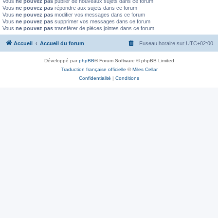
Vous
ne pouvez pas
publier de nouveaux sujets dans ce forum
Vous
ne pouvez pas
répondre aux sujets dans ce forum
Vous
ne pouvez pas
modifier vos messages dans ce forum
Vous
ne pouvez pas
supprimer vos messages dans ce forum
Vous
ne pouvez pas
transférer de pièces jointes dans ce forum
Accueil
Accueil du forum
Fuseau horaire sur
UTC+02:00
Développé par
phpBB
® Forum Software © phpBB Limited
Traduction française officielle
©
Miles Cellar
Confidentialité
|
Conditions